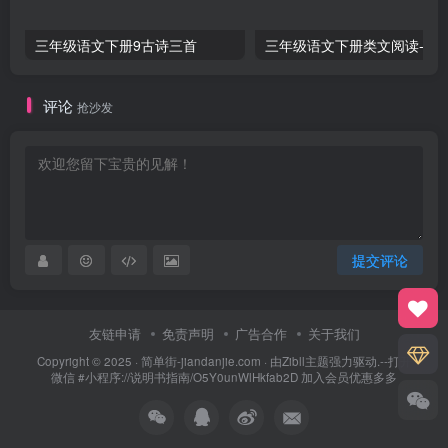
三年级语文下册9古诗三首
三年级语文下册类文阅
评论
抢沙发
提交评论
友链申请
免责声明
广告合作
关于我们
Copyright © 2025 ·
简单街-jiandanjie.com
· 由
Zibll主题
强力驱动.--打开
微信 #小程序://说明书指南/O5Y0unWlHkfab2D 加入会员优惠多多