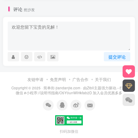
评论
抢沙发
提交评论
友链申请
免责声明
广告合作
关于我们
Copyright © 2025 ·
简单街-jiandanjie.com
· 由
Zibll主题
强力驱动.--打开
微信 #小程序://说明书指南/O5Y0unWlHkfab2D 加入会员优惠多多
扫码加微信