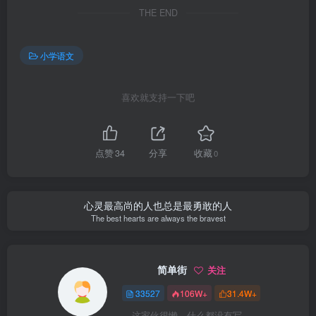
THE END
小学语文
喜欢就支持一下吧
点赞
34
分享
收藏
0
心灵最高尚的人也总是最勇敢的人
The best hearts are always the bravest
简单街
关注
33527
106W+
31.4W+
这家伙很懒，什么都没有写...