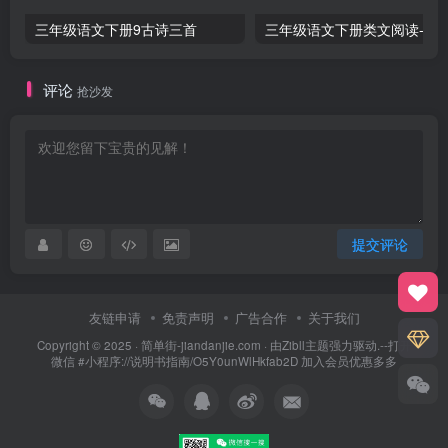
三年级语文下册9古诗三首
三年级语文下册类文阅
评论
抢沙发
提交评论
友链申请
免责声明
广告合作
关于我们
Copyright © 2025 ·
简单街-jiandanjie.com
· 由
Zibll主题
强力驱动.--打开
微信 #小程序://说明书指南/O5Y0unWlHkfab2D 加入会员优惠多多