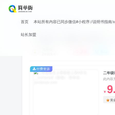
首页
本站所有内容已同步微信#小程序://说明书指南/xnO
首页
小学
小学语文
正文
站长加盟
二年级语文上册新版上第8单元__ex
简单街
关注
私信
2年前发布
付费资源
二年级语
此内容
9
￥
黄