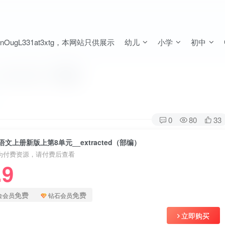
ugL331at3xtg，本网站只供展示
幼儿
小学
初中
tracted（部编）
0
80
33
文上册新版上第8单元__extracted（部编）
为付费资源，请付费后查看
.9
免费
免费
金会员
钻石会员
立即购买