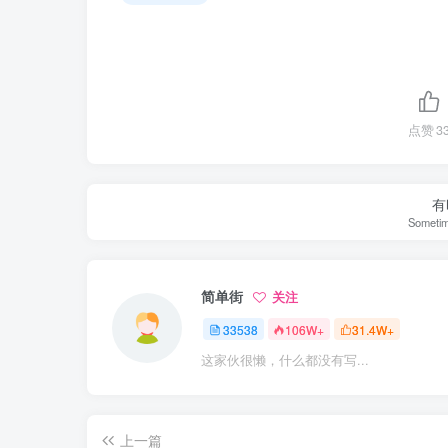
点赞
3
有
Sometim
简单街
关注
33538
106W+
31.4W+
这家伙很懒，什么都没有写...
上一篇