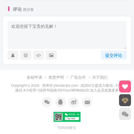
评论
抢沙发
提交评论
友链申请
免责声明
广告合作
关于我们
Copyright © 2025 ·
简单街-jiandanjie.com
· 由
Zibll主题
强力驱动.--打开
微信 #小程序://说明书指南/O5Y0unWlHkfab2D 加入会员优惠多多
扫码加微信