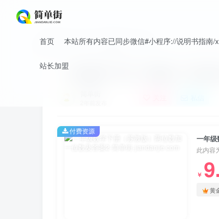
首页
本站所有内容已同步微信#小程序://说明书指南/xnO
首页
小学
小学数学
正文
站长加盟
一年级数学下册（苏教版）两位数
简单街
关注
私信
2年前发布
付费资源
一年级
此内容
9
￥
黄