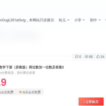
ugL331at3xtg，本网站只供展示
幼儿
小学
初中
加一位数及答案2
0
88
24
数学下册（苏教版）两位数加一位数及答案2
为付费资源，请付费后查看
.9
免费
免费
金会员
钻石会员
立即购买