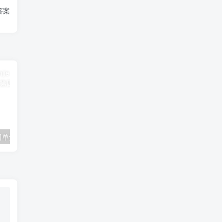
答案
一年级数学下册单元测试-第四单元苏教版1
二年级数学上册第四五单元过关检测（北师大版）