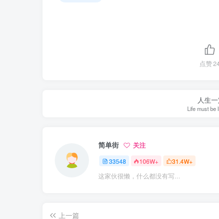
点赞
2
人生一
Life must be 
简单街
关注
33548
106W+
31.4W+
这家伙很懒，什么都没有写...
上一篇