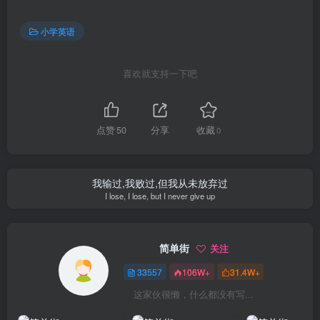
小学英语
喜欢就支持一下吧
点赞
50
分享
收藏
0
我输过,我败过,但我从未放弃过
I lose, I lose, but I never give up
简单街
关注
33557
106W+
31.4W+
这家伙很懒，什么都没有写...