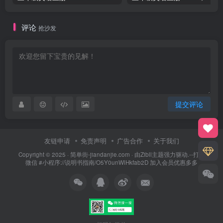
评论
抢沙发
提交评论
友链申请
免责声明
广告合作
关于我们
Copyright © 2025 ·
简单街-jiandanjie.com
· 由
Zibll主题
强力驱动.--打开
微信 #小程序://说明书指南/O5Y0unWlHkfab2D 加入会员优惠多多