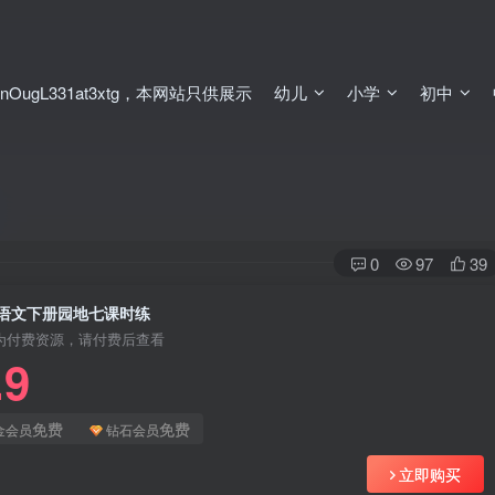
ugL331at3xtg，本网站只供展示
幼儿
小学
初中
0
97
39
语文下册园地七课时练
为付费资源，请付费后查看
.9
免费
免费
金会员
钻石会员
立即购买