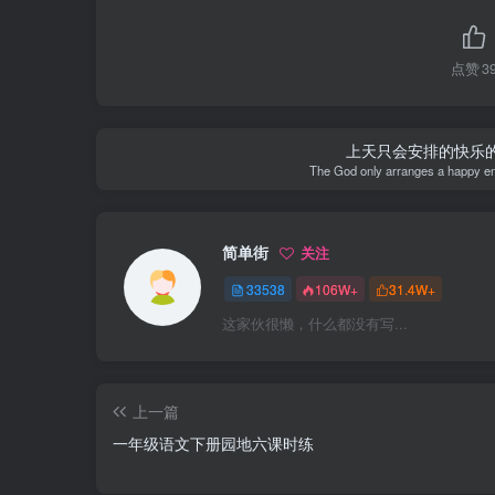
点赞
3
上天只会安排的快乐
The God only arranges a happy endin
简单街
关注
33538
106W+
31.4W+
这家伙很懒，什么都没有写...
上一篇
一年级语文下册园地六课时练