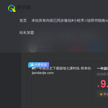
首页
本站所有内容已同步微信#小程序://说明书指南/xnO
首页
小学
小学语文
正文
站长加盟
一年级语文下册园地七课时练
简单街
关注
私信
2年前发布
付费资源
一年级
此内容
9
￥
黄