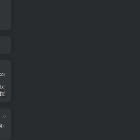
三年级英语上册Unit3FoodLesson2同步练习1（人教版一起点）
三年级语文下册9古诗三首
简单街-说明书指南学科网开放加盟，教育资源超蓝海赛道，做项目不如自己做平台站长加盟
篇
编）