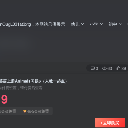
ugL331at3xtg，本网站只供展示
幼儿
小学
初中
（人教一起点）
0
63
39
英语上册Animals习题6（人教一起点）
为付费资源，请付费后查看
.9
免费
免费
金会员
钻石会员
立即购买