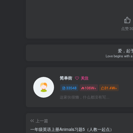
点赞
3
爱，起
Love begins with a
简单街
关注
33548
106W+
31.4W+
这家伙很懒，什么都没有写...
上一篇
一年级英语上册Animals习题5（人教一起点）