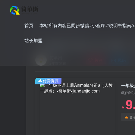
首页
本站所有内容已同步微信#小程序://说明书指南/xnO
首页
小学
小学英语
正文
站长加盟
一年级英语上册Animals习题6
简单街
关注
私信
2年前发布
付费资源
一年级
此内容
9
￥
黄