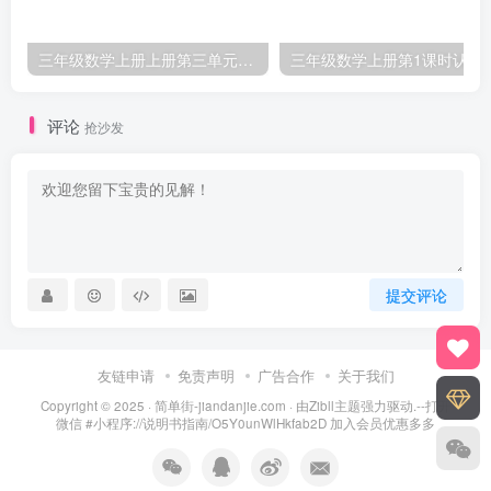
三年级数学上册上册第三单元《测量》练习题（人教版）
三年级数学上册第1课
评论
抢沙发
提交评论
友链申请
免责声明
广告合作
关于我们
Copyright © 2025 ·
简单街-jiandanjie.com
· 由
Zibll主题
强力驱动.--打开
微信 #小程序://说明书指南/O5Y0unWlHkfab2D 加入会员优惠多多