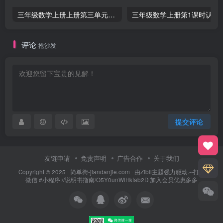
三年级数学上册上册第三单元《测量》练习题（人教版）
三年级数学上册第1课
评论
抢沙发
提交评论
友链申请
免责声明
广告合作
关于我们
Copyright © 2025 ·
简单街-jiandanjie.com
· 由
Zibll主题
强力驱动.--打开
微信 #小程序://说明书指南/O5Y0unWlHkfab2D 加入会员优惠多多