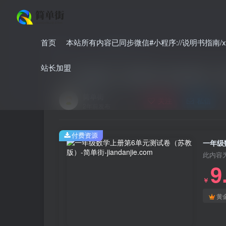
首页
本站所有内容已同步微信#小程序://说明书指南/xnO
首页
小学
小学数学
正文
站长加盟
一年级数学上册第6单元测试卷（
简单街
关注
私信
2年前发布
付费资源
一年级
此内容
9
￥
黄