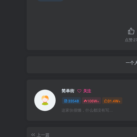
点赞
2
一个
简单街
关注
33548
106W+
31.4W+
这家伙很懒，什么都没有写...
上一篇