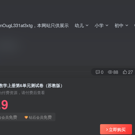
ugL331at3xtg，本网站只供展示
幼儿
小学
初中
苏教版）
0
88
27
数学上册第6单元测试卷（苏教版）
为付费资源，请付费后查看
.9
免费
免费
金会员
钻石会员
立即购买