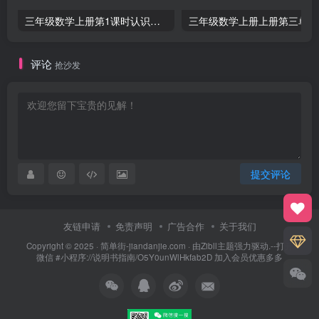
三年级数学上册第1课时认识千克（苏教版）
三
评论
抢沙发
提交评论
友链申请
免责声明
广告合作
关于我们
Copyright © 2025 ·
简单街-jiandanjie.com
· 由
Zibll主题
强力驱动.--打开
微信 #小程序://说明书指南/O5Y0unWlHkfab2D 加入会员优惠多多