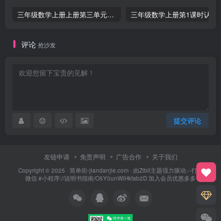
三年级数学上册上册第三单元《测量》练习题（人教版）
三年级数学上册第1课
评论
抢沙发
提交评论
友链申请
免责声明
广告合作
关于我们
Copyright © 2025 ·
简单街-jiandanjie.com
· 由
Zibll主题
强力驱动.--打开
微信 #小程序://说明书指南/O5Y0unWlHkfab2D 加入会员优惠多多