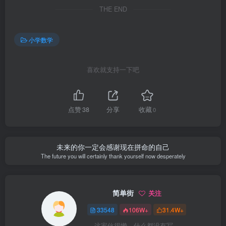
THE END
小学数学
喜欢就支持一下吧
点赞
38
分享
收藏
0
未来的你一定会感谢现在拼命的自己
The future you will certainly thank yourself now desperately
简单街
关注
33548
106W+
31.4W+
这家伙很懒，什么都没有写...