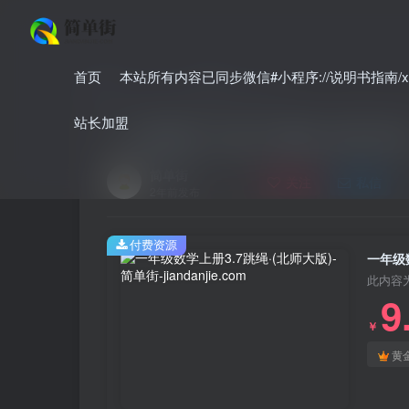
首页
本站所有内容已同步微信#小程序://说明书指南/xnO
首页
小学
小学数学
正文
站长加盟
一年级数学上册3.7跳绳·(北师大版
简单街
关注
私信
2年前发布
付费资源
一年级数
此内容
9
￥
黄