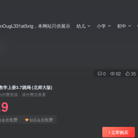
ugL331at3xtg，本网站只供展示
幼儿
小学
初中
)
0
92
35
学上册3.7跳绳·(北师大版)
为付费资源，请付费后查看
.9
免费
免费
金会员
钻石会员
立即购买