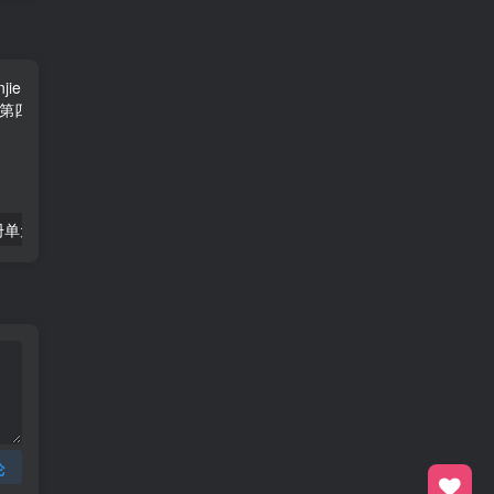
一年级数学下册单元测试-第四单元苏教版1
三年级数学上册第2课时认识克（苏教版）
论