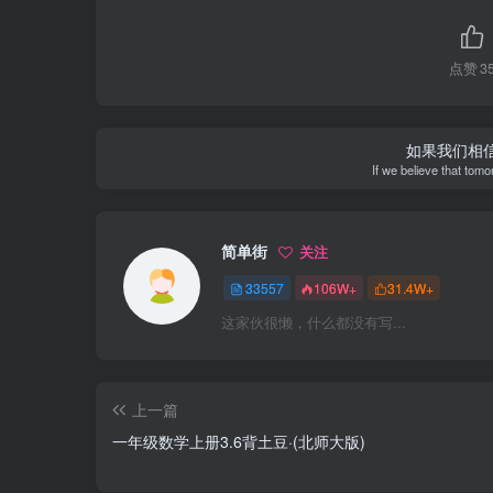
点赞
3
如果我们相
If we believe that tomo
简单街
关注
33557
106W+
31.4W+
这家伙很懒，什么都没有写...
上一篇
一年级数学上册3.6背土豆·(北师大版)