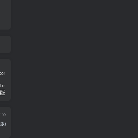
三年级英语上册Unit3FoodLesson2同步练习1（人教版一起点）
三年级语文下册9古诗三首
简单街-说明书指南学科网开放加盟，教育资源超蓝海赛道，做项目不如自己做平台站长加盟
篇
版)