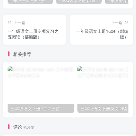
三年级数学上册上册第三单元《测量》练习题（人教版）
三年级数学上册第1课时认识千克（苏教版）
上一篇
下一篇
一年级语文上册专项复习之
一年级语文上册1ɑoe（部编
五阅读（部编版）
版）
相关推荐
三年级语文下册9古诗三首
三年级语文下册类文阅
评论
抢沙发