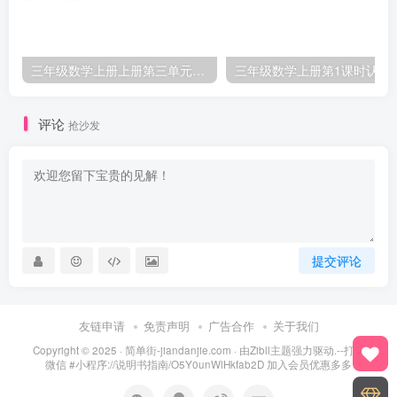
三年级数学上册上册第三单元《测量》练习题（人教版）
三年级数学上册第1课
评论
抢沙发
提交评论
友链申请
免责声明
广告合作
关于我们
Copyright © 2025 ·
简单街-jiandanjie.com
· 由
Zibll主题
强力驱动.--打开
微信 #小程序://说明书指南/O5Y0unWlHkfab2D 加入会员优惠多多