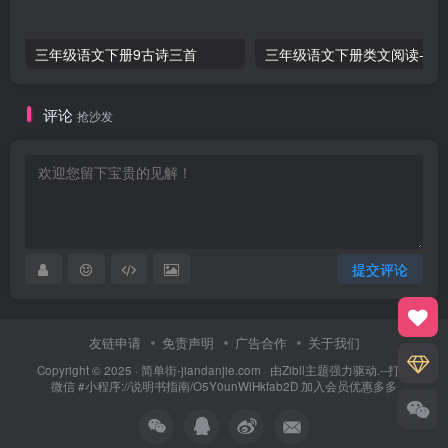
三年级语文下册9古诗三首
三年级语文下册类文阅
评论
抢沙发
提交评论
友链申请
免责声明
广告合作
关于我们
Copyright © 2025 ·
简单街-jiandanjie.com
· 由
Zibll主题
强力驱动.--打开
微信 #小程序://说明书指南/O5Y0unWlHkfab2D 加入会员优惠多多