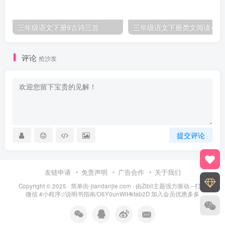
三年级语文下册9古诗三首
三年级语文下册类文阅
评论
抢沙发
提交评论
友链申请
免责声明
广告合作
关于我们
Copyright © 2025 ·
简单街-jiandanjie.com
· 由
Zibll主题
强力驱动.--打开
微信 #小程序://说明书指南/O5Y0unWlHkfab2D 加入会员优惠多多