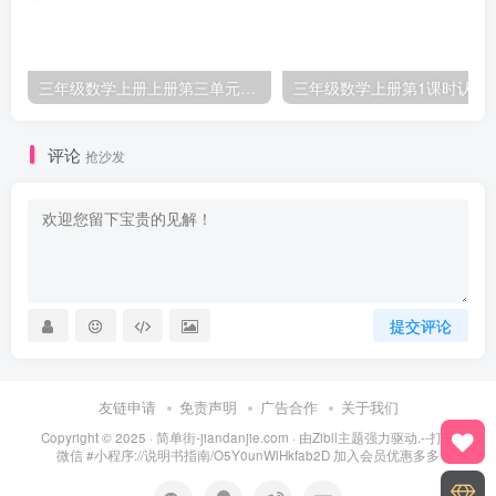
三年级数学上册上册第三单元《测量》练习题（人教版）
三年级数学上册第1课
评论
抢沙发
提交评论
友链申请
免责声明
广告合作
关于我们
Copyright © 2025 ·
简单街-jiandanjie.com
· 由
Zibll主题
强力驱动.--打开
微信 #小程序://说明书指南/O5Y0unWlHkfab2D 加入会员优惠多多