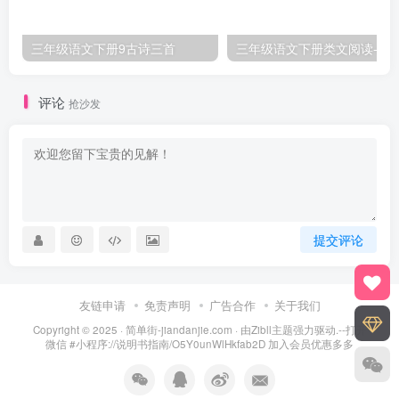
三年级语文下册9古诗三首
三年级语文下册类文阅
评论
抢沙发
提交评论
友链申请
免责声明
广告合作
关于我们
Copyright © 2025 ·
简单街-jiandanjie.com
· 由
Zibll主题
强力驱动.--打开
微信 #小程序://说明书指南/O5Y0unWlHkfab2D 加入会员优惠多多