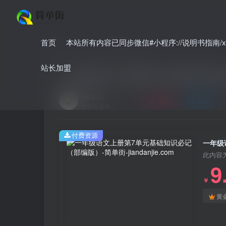
首页
本站所有内容已同步微信#小程序://说明书指南/xnO
首页
小学
小学语文
正文
站长加盟
一年级语文上册第7单元基础知识
简单街
关注
私信
2年前发布
付费资源
一年级
此内容
9
￥
黄