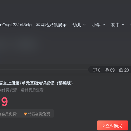
ugL331at3xtg，本网站只供展示
幼儿
小学
初中
必记（部编版）
0
69
20
语文上册第7单元基础知识必记（部编版）
为付费资源，请付费后查看
.9
免费
免费
金会员
钻石会员
立即购买