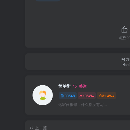
点赞
2
努力
Hard-
简单街
关注
33548
106W+
31.4W+
这家伙很懒，什么都没有写...
上一篇