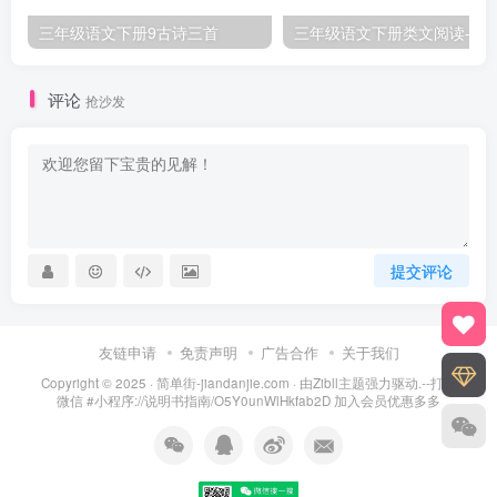
三年级语文下册9古诗三首
三年级语文下册类文阅
评论
抢沙发
提交评论
友链申请
免责声明
广告合作
关于我们
Copyright © 2025 ·
简单街-jiandanjie.com
· 由
Zibll主题
强力驱动.--打开
微信 #小程序://说明书指南/O5Y0unWlHkfab2D 加入会员优惠多多