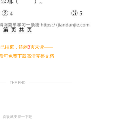
览已结束，还剩
3
页未读——
后可免费下载高清完整文档
THE END
喜欢就支持一下吧