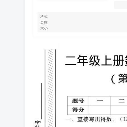
格式
页数
大小