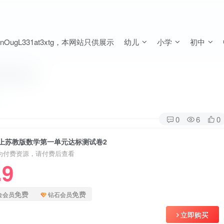
ugL331at3xtg，本网站只供展示
幼儿
小学
初中
测试卷2
0
6
0
上苏教版数学第一单元达标测试卷2
为付费资源，请付费后查看
.9
免费
免费
金会员
钻石会员
立即购买