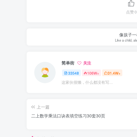
点赞
0
像孩子一
Like a child, a
简单街
关注
33548
106W+
31.4W+
这家伙很懒，什么都没有写...
上一篇
二上数学乘法口诀表填空练习30套30页