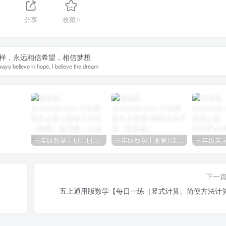
分享
收藏
0
样，永远相信希望，相信梦想
lways believe in hope, I believe the dream
三年级数学上册上册第三单元《测量》练习题（人教版）
三年级数学上册第1课时认识千克（苏教版）
下一
五上通用版数学【每日一练（竖式计算、简便方法计