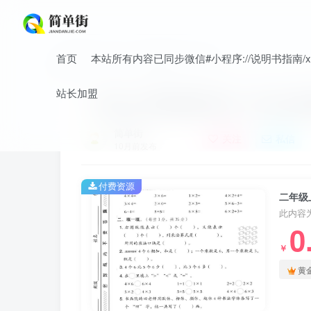
首页
本站所有内容已同步微信#小程序://说明书指南/xnO
首页
小学
小学数学
正文
站长加盟
二年级上苏教版数学第一单元达标
简单街
关注
私信
10月前发布
付费资源
二年级
此内容
0
￥
黄