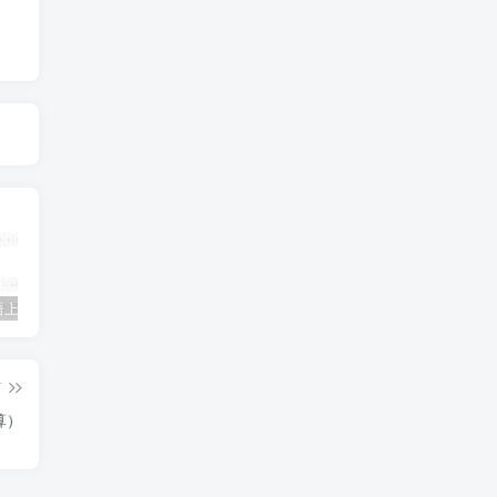
三年级英语上册Unit3FoodLesson2同步练习1（人教版一起点）
三年级语文下册9古诗三首
简单街-说明书指南学科网开放加盟，教育资源超蓝海赛道，做项目不如自己做平台站长加盟
篇
算）