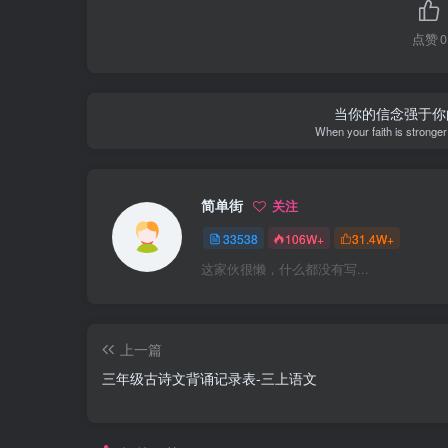
点赞
0
当你的信念强于你
When your faith is stronge
简单街
关注
33538
106W+
31.4W+
这家伙很懒，什么都没有写...
上一篇
三年级古诗文背诵记录表-三上语文