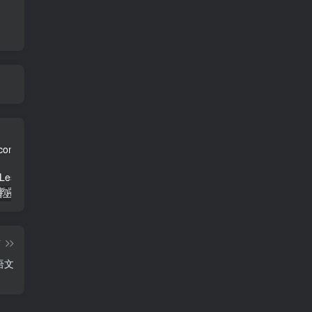
三年级英语上册Unit3FoodLesson2同步练习1（人教版一起点）
三年级语文下册9古诗三首
简单街-说明书指南学科网开放加盟，教育资源超蓝海赛道，做项目不如自己做平台站长加盟
篇
语文