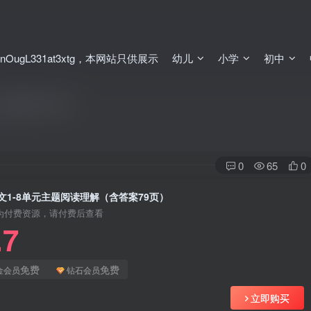
ugL331at3xtg，本网站只供展示
幼儿
小学
初中
含答案79页）
0
65
0
文1-8单元主题阅读理解（含答案79页）
为付费资源，请付费后查看
.7
免费
免费
金会员
钻石会员
立即购买