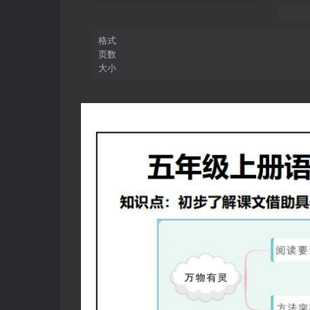
格式
页数
大小