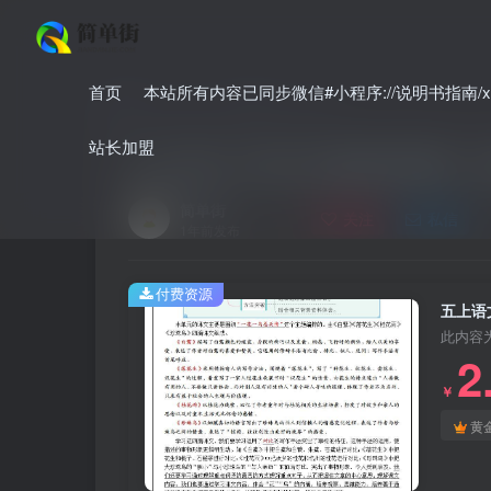
首页
本站所有内容已同步微信#小程序://说明书指南/xnO
首页
小学
小学语文
正文
站长加盟
五上语文1-8单元主题阅读理解（
简单街
关注
私信
1年前发布
付费资源
五上语
此内容
2
￥
黄