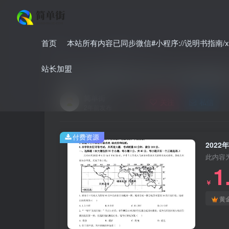
首页
本站所有内容已同步微信#小程序://说明书指南/xnO
首页
中考
中考真题
正文
站长加盟
2022年湖南省长沙市中考地理真
简单街
关注
私信
2年前发布
付费资源
202
此内容
1
￥
黄