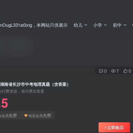
ugL331at3xtg，本网站只供展示
幼儿
小学
初中
题（含答案）
0
7
0
2年湖南省长沙市中考地理真题（含答案）
为付费资源，请付费后查看
.5
免费
免费
金会员
钻石会员
立即购买