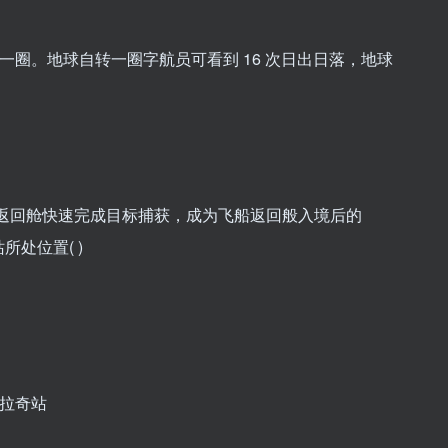
球一圈。地球自转一圈字航员可看到 16 次日出日落，地球
测控站对返回舱快速完成目标捕获，成为飞船返回般入境后的
处位置( )
 卡拉奇站