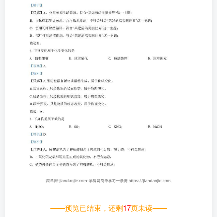
——预览已结束，还剩
17
页未读——