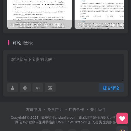
浙江省宁波市2021年中考英语试题（含答案）
评论
抢沙发
提交评论
友链申请
免责声明
广告合作
关于我们
Copyright © 2025 ·
简单街-jiandanjie.com
· 由
Zibll主题
强力驱动.--打开
微信 #小程序://说明书指南/O5Y0unWlHkfab2D 加入会员优惠多多