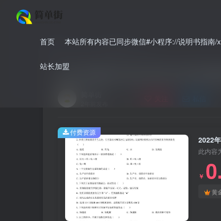
首页
本站所有内容已同步微信#小程序://说明书指南/xnO
首页
中考
中考真题
正文
站长加盟
2022年黑龙江省大庆市中考生物
简单街
关注
私信
2年前发布
付费资源
202
此内容
0
￥
黄