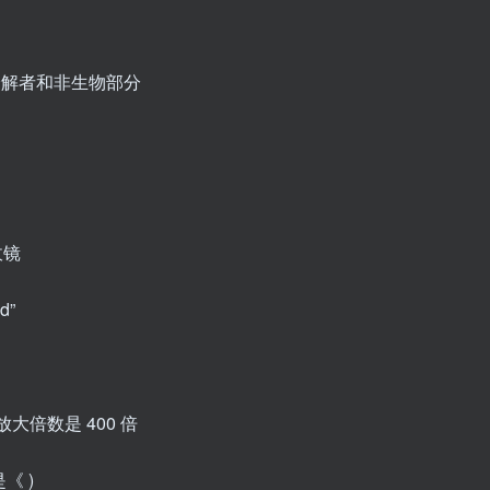
、分解者和非生物部分
收镜
d”
放大倍数是 400 倍
《 )