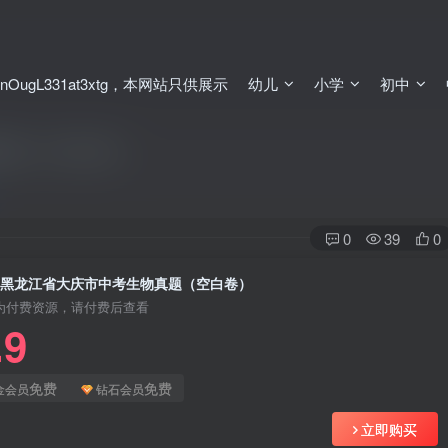
ugL331at3xtg，本网站只供展示
幼儿
小学
初中
真题（空白卷）
0
39
0
2年黑龙江省大庆市中考生物真题（空白卷）
为付费资源，请付费后查看
.9
免费
免费
金会员
钻石会员
立即购买