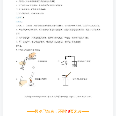
——预览已结束，还剩
18
页未读——