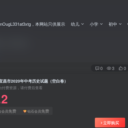
ugL331at3xtg，本网站只供展示
幼儿
小学
初中
题（空白卷）
0
3
0
宜昌市2020年中考历史试题（空白卷）
为付费资源，请付费后查看
.2
免费
免费
金会员
钻石会员
立即购买