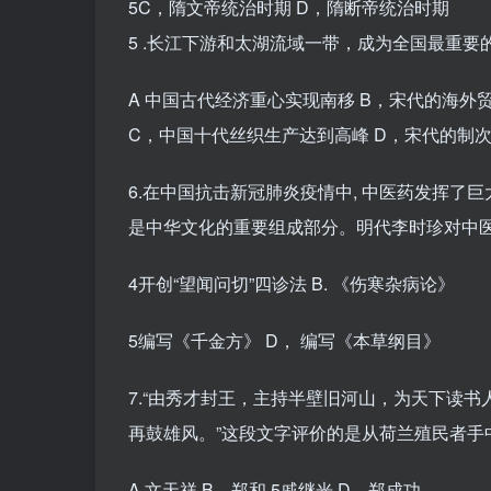
5C，隋文帝统治时期 D，隋断帝统治时期
5 .长江下游和太湖流域一带，成为全国最重要
A 中国古代经济重心实现南移 B，宋代的海外
C，中国十代丝织生产达到高峰 D，宋代的制
6.在中国抗击新冠肺炎疫情中, 中医药发挥了
是中华文化的重要组成部分。明代李时珍对中
4开创“望闻问切”四诊法 B. 《伤寒杂病论》
5编写《千金方》 D， 编写《本草纲目》
7.“由秀才封王，主持半壁旧河山，为天下读
再鼓雄风。”这段文字评价的是从荷兰殖民者手
A 文天祥 B，郑和 5戚继光 D，郑成功