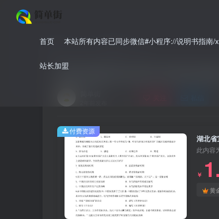
首页
本站所有内容已同步微信#小程序://说明书指南/xnO
首页
中考
中考真题
正文
站长加盟
湖北省宜昌市2020年中考历史试
简单街
关注
私信
2年前发布
付费资源
湖北省
此内容
1
￥
黄