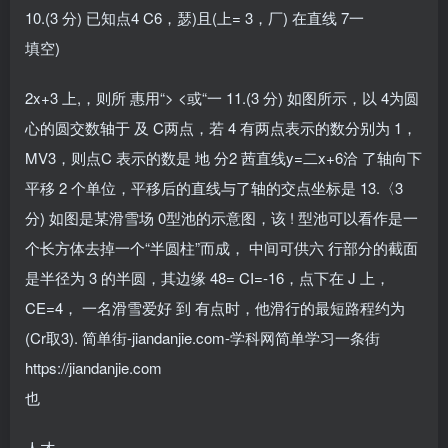
10.(3 分) 已知点4 C6，瑟)且(上= 3，厂) 在直线 7一
填空)
2x+3 上,，则所 惠用“> <或“一 11.(3 分) 如图所示，以 4为圆
心的圆交数轴于 及 C两点，若 4 有两点表示的数分别为 1，
MV3，则点C 表示的数是 地 分2 茜直线y=二x+6洽 了轴向下
平移 2 个单位，平移后的直线与了轴的交点坐标是 13.〈3
分) 如图是某滑雪场 0型池的示意图，该 ! 型池可以看作是一
个长方体去掉一个“半圆柱”而成， 中间可供六 行部分的截面
是半径为 3 的半圆，其边缘 48= CI=-16，点下在 J 上，
CE=4， 一名滑雪爱好 到 有点时，他滑行的最短路程约为
(Cr取3). 简单街-jiandanjie.com-学科网简单学习一条街
https://jiandanjie.com
也
人才