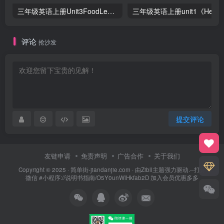
三年级英语上册Unit3FoodLesson2同步练习1（人教版一起点）
三年级英语上册unit1《Hello》
评论
抢沙发
提交评论
友链申请
免责声明
广告合作
关于我们
Copyright © 2025 ·
简单街-jiandanjie.com
· 由
Zibll主题
强力驱动.--打开
微信 #小程序://说明书指南/O5Y0unWlHkfab2D 加入会员优惠多多