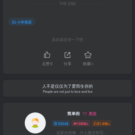
THE END
小学英语
喜欢就支持一下吧
点赞
0
分享
收藏
0
人不是仅仅为了爱而生存的
People are not just to love and live
简单街
关注
33548
106W+
31.4W+
这家伙很懒，什么都没有写...