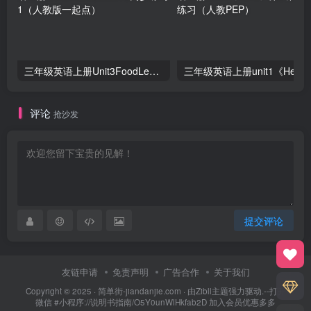
三年级英语上册Unit3FoodLesson2同步练习1（人教版一起点）
三年级英语上册unit1《Hello》
评论
抢沙发
提交评论
友链申请
免责声明
广告合作
关于我们
Copyright © 2025 ·
简单街-jiandanjie.com
· 由
Zibll主题
强力驱动.--打开
微信 #小程序://说明书指南/O5Y0unWlHkfab2D 加入会员优惠多多