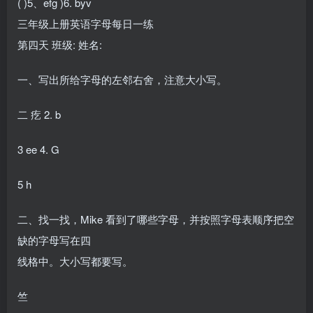
( )5、efg )6. byv
三年级上册英语字母每日一练
第四天 班级: 姓名:
一、写出所给字母的左邻右舍，注意大小写。
二 疙 2. b
3 ee 4. G
5 h
二、找一找，Mike 看到了哪些字母，并按照字母表顺序把空
缺的字母写在四
线格中。大小写都要写。
竺