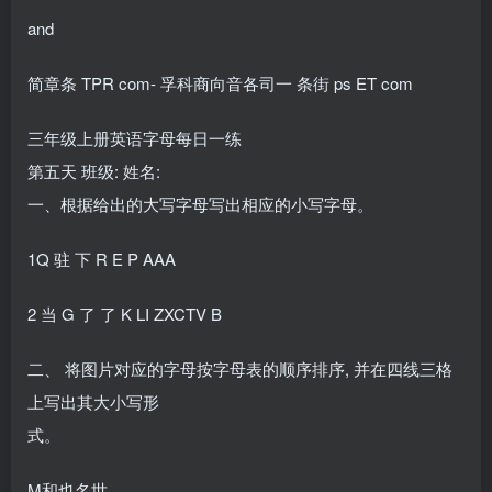
and
简章条 TPR com- 孚科商向音各司一 条街 ps ET com
三年级上册英语字母每日一练
第五天 班级: 姓名:
一、根据给出的大写字母写出相应的小写字母。
1Q 驻 下 R E P AAA
2 当 G 了 了 K LI ZXCTV B
二、 将图片对应的字母按字母表的顺序排序, 并在四线三格
上写出其大小写形
式。
M和也名世