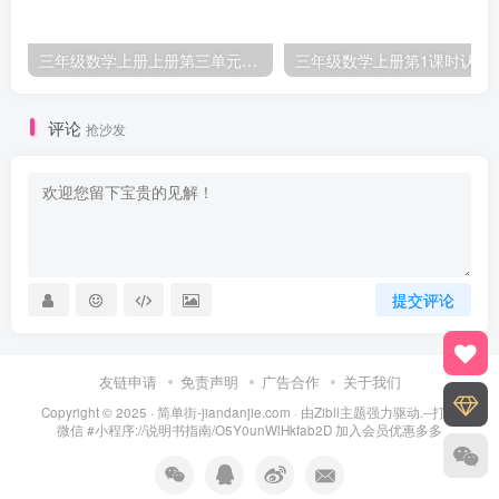
三年级数学上册上册第三单元《测量》练习题（人教版）
三年级数学上册第1课
评论
抢沙发
提交评论
友链申请
免责声明
广告合作
关于我们
Copyright © 2025 ·
简单街-jiandanjie.com
· 由
Zibll主题
强力驱动.--打开
微信 #小程序://说明书指南/O5Y0unWlHkfab2D 加入会员优惠多多