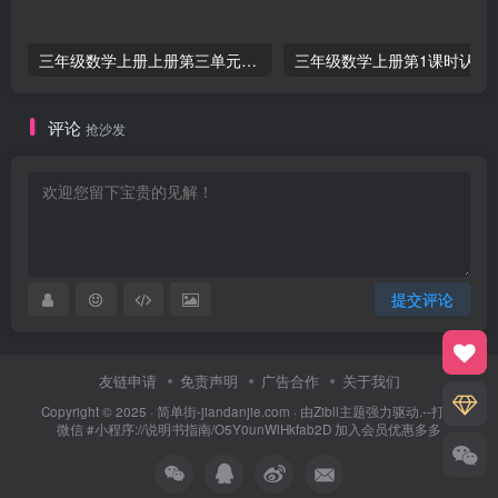
三年级数学上册上册第三单元《测量》练习题（人教版）
三年级数学上册第1课
评论
抢沙发
提交评论
友链申请
免责声明
广告合作
关于我们
Copyright © 2025 ·
简单街-jiandanjie.com
· 由
Zibll主题
强力驱动.--打开
微信 #小程序://说明书指南/O5Y0unWlHkfab2D 加入会员优惠多多