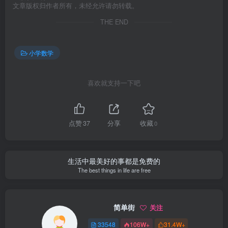
文章版权归作者所有，未经允许请勿转载。
THE END
小学数学
喜欢就支持一下吧
点赞
37
分享
收藏
0
生活中最美好的事都是免费的
The best things in life are free
简单街
关注
33548
106W+
31.4W+