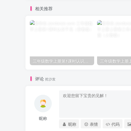
相关推荐
三年级数学上册第1课时认识千克（苏教版）
评论
抢沙发
昵称
昵称
表情
代码