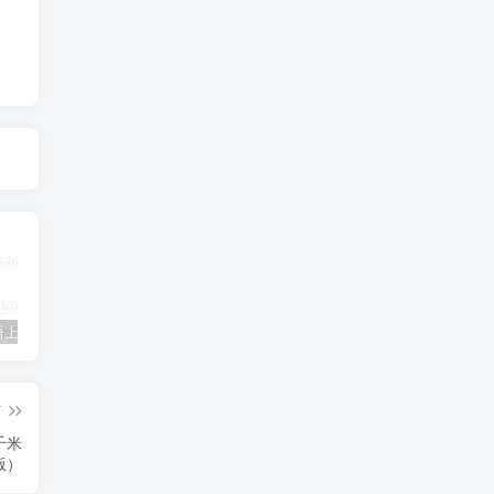
三年级英语上册Unit3FoodLesson2同步练习1（人教版一起点）
三年级语文下册9古诗三首
简单街-说明书指南学科网开放加盟，教育资源超蓝海赛道，做项目不如自己做平台站长加盟
篇
千米
教版）