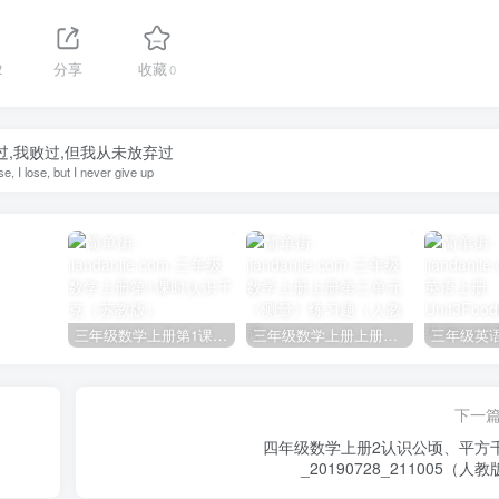
2
分享
收藏
0
过,我败过,但我从未放弃过
ose, I lose, but I never give up
三年级数学上册第1课时认识千克（苏教版）
三年级数学上册上册第三单元《测量》练习题（人教版）
下一
四年级数学上册2认识公顷、平方
_20190728_211005（人