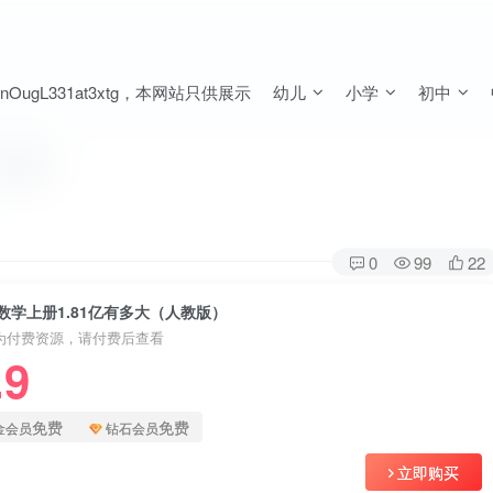
ugL331at3xtg，本网站只供展示
幼儿
小学
初中
人教版）
0
99
22
数学上册1.81亿有多大（人教版）
为付费资源，请付费后查看
.9
免费
免费
金会员
钻石会员
立即购买