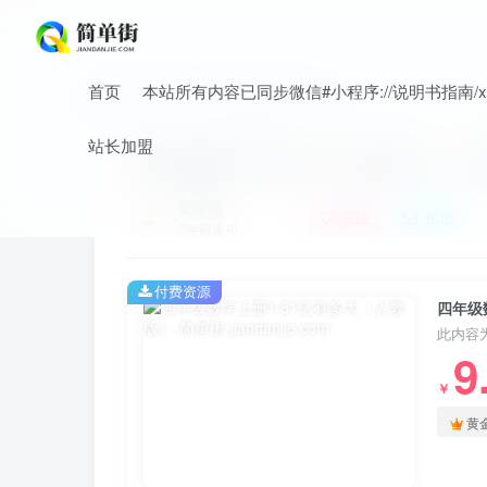
首页
本站所有内容已同步微信#小程序://说明书指南/xnO
首页
小学
小学数学
正文
站长加盟
四年级数学上册1.81亿有多大（
简单街
关注
私信
2年前发布
付费资源
四年级
此内容
9
￥
黄