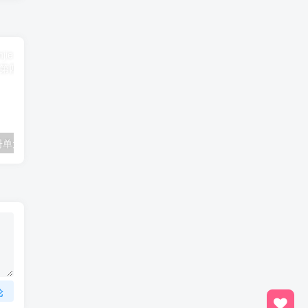
一年级数学下册单元测试-第四单元苏教版1
三年级数学上册第2课时认识克（苏教版）
论