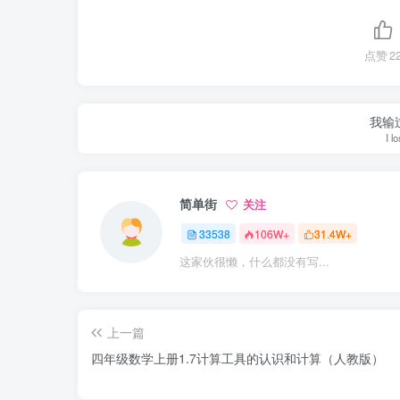
点赞
2
我输
I l
简单街
关注
33538
106W+
31.4W+
这家伙很懒，什么都没有写...
上一篇
四年级数学上册1.7计算工具的认识和计算（人教版）