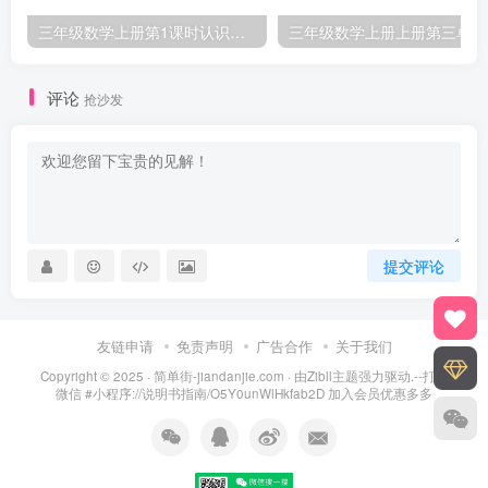
三年级数学上册第1课时认识千克（苏教版）
三
评论
抢沙发
提交评论
友链申请
免责声明
广告合作
关于我们
Copyright © 2025 ·
简单街-jiandanjie.com
· 由
Zibll主题
强力驱动.--打开
微信 #小程序://说明书指南/O5Y0unWlHkfab2D 加入会员优惠多多