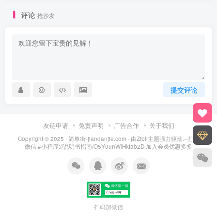
评论
抢沙发
提交评论
友链申请
免责声明
广告合作
关于我们
Copyright © 2025 ·
简单街-jiandanjie.com
· 由
Zibll主题
强力驱动.--打开
微信 #小程序://说明书指南/O5Y0unWlHkfab2D 加入会员优惠多多
扫码加微信