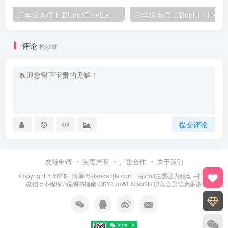
三年级英语上册Unit3FoodLesson2同步练习1（人教版一起点）
三年级英语上册unit1《Hello》
评论
抢沙发
提交评论
友链申请
免责声明
广告合作
关于我们
Copyright © 2025 ·
简单街-jiandanjie.com
· 由
Zibll主题
强力驱动.--打开
微信 #小程序://说明书指南/O5Y0unWlHkfab2D 加入会员优惠多多