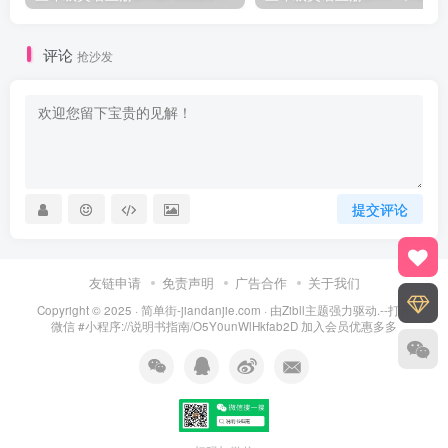
评论
抢沙发
提交评论
友链申请
免责声明
广告合作
关于我们
Copyright © 2025 ·
简单街-jiandanjie.com
· 由
Zibll主题
强力驱动.--打开
微信 #小程序://说明书指南/O5Y0unWlHkfab2D 加入会员优惠多多