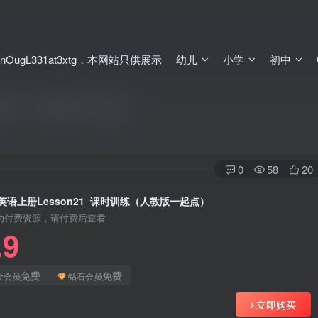
ugL331at3xtg，本网站只供展示
幼儿
小学
初中
时训练（人教版一起点）
0
58
20
英语上册Lesson21_课时训练（人教版一起点）
为付费资源，请付费后查看
.9
免费
免费
金会员
钻石会员
立即购买