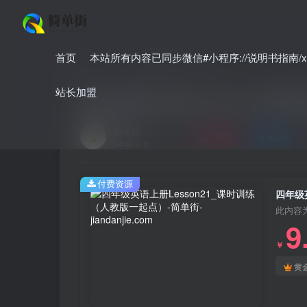
首页
本站所有内容已同步微信#小程序://说明书指南/xnO
首页
小学
小学英语
正文
站长加盟
四年级英语上册Lesson21_课
简单街
关注
私信
2年前发布
付费资源
四年级
此内容
9
￥
黄