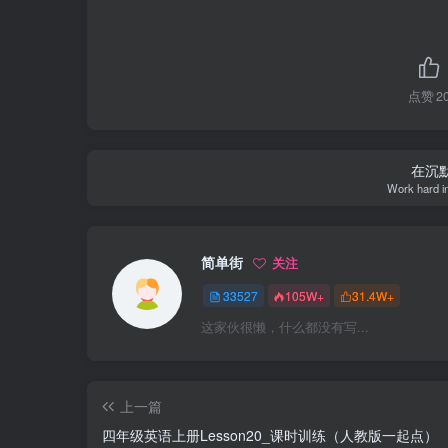
点赞
2
在沉
Work hard i
简单街
关注
33527
105W+
31.4W+
这家伙很懒，什么都没有写...
上一篇
四年级英语上册Lesson20_课时训练（人教版一起点）