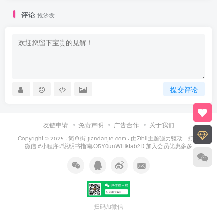
评论
抢沙发
提交评论
友链申请
免责声明
广告合作
关于我们
Copyright © 2025 ·
简单街-jiandanjie.com
· 由
Zibll主题
强力驱动.--打开
微信 #小程序://说明书指南/O5Y0unWlHkfab2D 加入会员优惠多多
扫码加微信