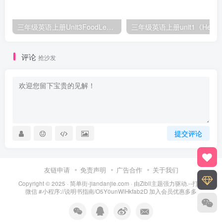
三年级英语上册Unit3FoodLesson2同步练习1（人教版一起点）
三年级英语上册unit1《Hello》
评论
抢沙发
提交评论
友链申请
免责声明
广告合作
关于我们
Copyright © 2025 ·
简单街-jiandanjie.com
· 由
Zibll主题
强力驱动.--打开
微信 #小程序://说明书指南/O5Y0unWlHkfab2D 加入会员优惠多多