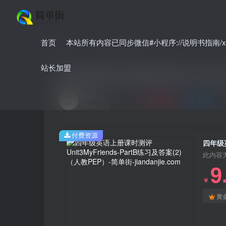
首页
本站所有内容已同步微信#小程序://说明书指南/xnO
首页
小学
小学英语
正文
站长加盟
四年级英语上册课时测评Unit3MyFr
简单街
关注
私信
2年前发布
付费资源
四年级英
此内容
9
￥
黄