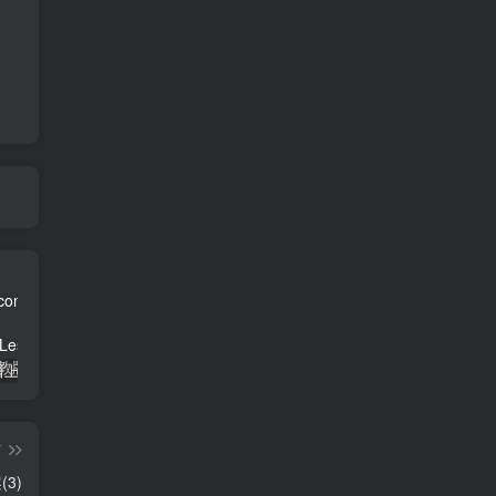
三年级英语上册Unit3FoodLesson2同步练习1（人教版一起点）
三年级语文下册9古诗三首
简单街-说明书指南学科网开放加盟，教育资源超蓝海赛道，做项目不如自己做平台站长加盟
篇
(3)