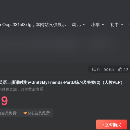
ugL331at3xtg，本网站只供展示
幼儿
小学
初中
iends-PartB练习及答案(2)（人教PEP）
0
65
42
语上册课时测评Unit3MyFriends-PartB练习及答案(2)（人教PEP）
为付费资源，请付费后查看
.9
免费
免费
金会员
钻石会员
立即购买