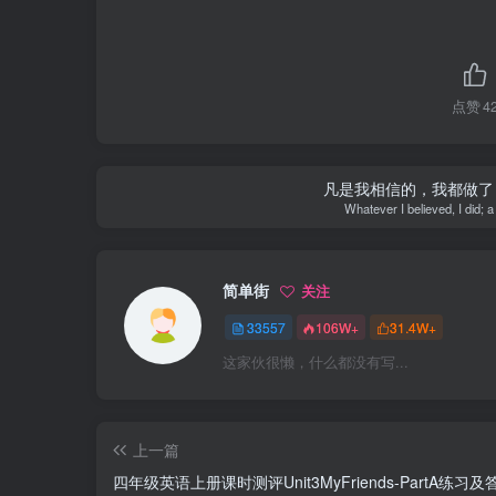
点赞
4
凡是我相信的，我都做了
Whatever I believed, I did; a
简单街
关注
33557
106W+
31.4W+
这家伙很懒，什么都没有写...
上一篇
四年级英语上册课时测评Unit3MyFriends-PartA练习及答