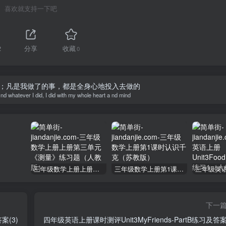
喜欢就支持一下吧
2
分享
收藏
0
；凡是我做了的事，都是全身心地投入去做的
 nd whatever I did, I did with my whole heart a nd mind
三年级数学上册上册第三单元《测量》练习题（人教版）
三年级数学上册第1课时认识千克（苏教版）
下一
案(3)
四年级英语上册课时测评Unit3MyFriends-PartB练习及答案