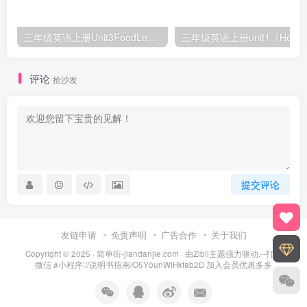
三年级英语上册Unit3FoodLesson2同步练习1（人教版一起点）
三年级英语上册unit1《Hello》
评论
抢沙发
提交评论
友链申请
免责声明
广告合作
关于我们
Copyright © 2025 ·
简单街-jiandanjie.com
· 由
Zibll主题
强力驱动.--打开
微信 #小程序://说明书指南/O5Y0unWlHkfab2D 加入会员优惠多多