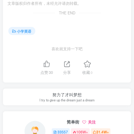
文章版权归作者所有，未经允许请勿转载。
THE END
小学英语
喜欢就支持一下吧
点赞
30
分享
收藏
0
努力了才叫梦想
I try to give up the dream just a dream
简单街
关注
33557
106W+
31.4W+