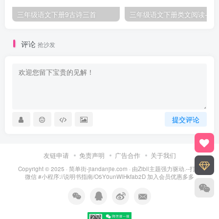
三年级语文下册9古诗三首
三年级语文下册类文阅
评论
抢沙发
提交评论
友链申请
免责声明
广告合作
关于我们
Copyright © 2025 ·
简单街-jiandanjie.com
· 由
Zibll主题
强力驱动.--打开
微信 #小程序://说明书指南/O5Y0unWlHkfab2D 加入会员优惠多多