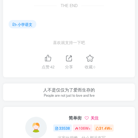
THE END
小学语文
喜欢就支持一下吧
点赞
42
分享
收藏
0
人不是仅仅为了爱而生存的
People are not just to love and live
简单街
关注
33538
106W+
31.4W+
这家伙很懒，什么都没有写...