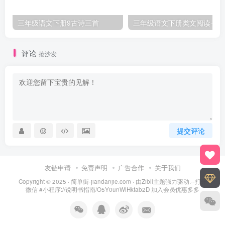
三年级语文下册9古诗三首
三年级语文下册类文阅
评论
抢沙发
提交评论
友链申请
免责声明
广告合作
关于我们
Copyright © 2025 ·
简单街-jiandanjie.com
· 由
Zibll主题
强力驱动.--打开
微信 #小程序://说明书指南/O5Y0unWlHkfab2D 加入会员优惠多多