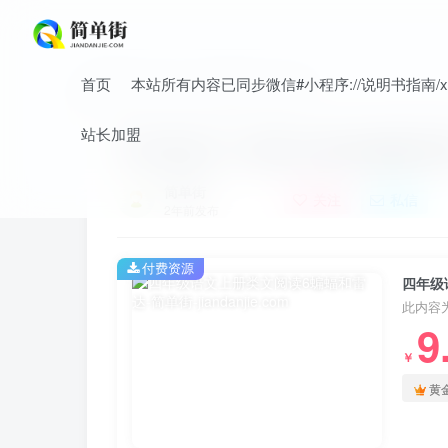
首页
本站所有内容已同步微信#小程序://说明书指南/xnO
首页
小学
小学语文
正文
站长加盟
四年级语文上册类文阅读6蝙蝠和
简单街
关注
私信
2年前发布
付费资源
四年级
此内容
9
￥
黄