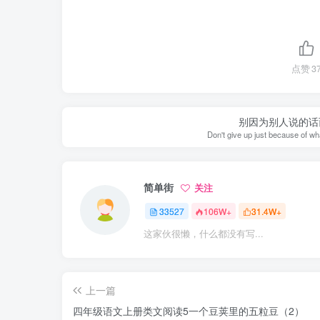
点赞
3
别因为别人说的话
Don't give up just because of wh
简单街
关注
33527
106W+
31.4W+
这家伙很懒，什么都没有写...
上一篇
四年级语文上册类文阅读5一个豆荚里的五粒豆（2）