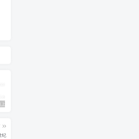
三年级英语上册Unit3FoodLesson2同步练习1（人教版一起点）
三年级语文下册9古诗三首
简单街-说明书指南学科网开放加盟，教育资源超蓝海赛道，做项目不如自己做平台站长加盟
篇
世纪