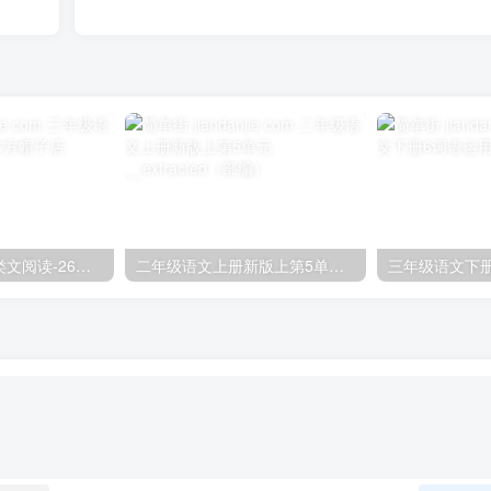
三年级语文下册类文阅读-26方帽子店
二年级语文上册新版上第5单元__extracted（部编）
三年级语文下