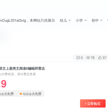
ugL331at3xtg，本网站只供展示
幼儿
小学
初中
雷达
0
78
37
语文上册类文阅读6蝙蝠和雷达
为付费资源，请付费后查看
.9
免费
免费
金会员
钻石会员
立即购买