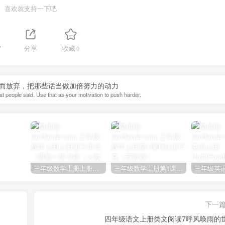
喜欢就支持一下吧
7
分享
收藏
0
而放弃，把那些话当做加倍努力的动力
at people said. Use that as your motivation to push harder.
三年级数学上册上册第三单元《测量》练习题（人教版）
三年级数学上册第1课时认识千克（苏教版）
下一
四年级语文上册类文阅读7呼风唤雨的