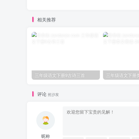
相关推荐
三年级语文下册9古诗三首
评论
抢沙发
昵称