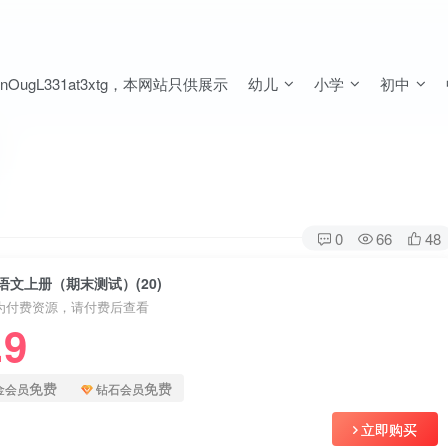
ugL331at3xtg，本网站只供展示
幼儿
小学
初中
0
66
48
语文上册（期末测试）(20)
为付费资源，请付费后查看
.9
免费
免费
金会员
钻石会员
立即购买