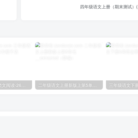
四年级语文上册（期末测试）(2
三年级语文下册类文阅读-26方帽子店
二年级语文上册新版上第5单元__extracted（部编）
三年级语文下