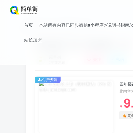
首页
本站所有内容已同步微信#小程序://说明书指南/xnO
首页
小学
小学语文
正文
站长加盟
四年级语文上册（期末测试）(20)
简单街
关注
私信
2年前发布
付费资源
四年级
此内容
9
￥
黄